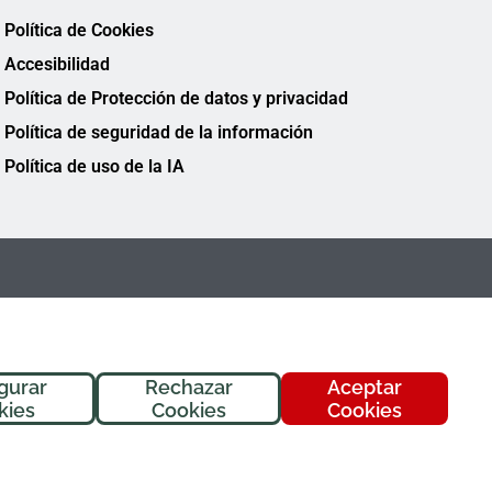
Política de Cookies
Accesibilidad
Política de Protección de datos y privacidad
Política de seguridad de la información
Política de uso de la IA
gurar
Rechazar
Aceptar
¡Hola! Soy
Fremi
, tu asistente de
kies
Cookies
Cookies
FREMAP. ¿En qué puedo ayudarte
hoy?
FREMAP Ⓒ Todos los derechos reservados