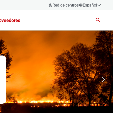
Red de centros
Español
Español
oveedores
Català
Euskara
Galego
Valencià
English