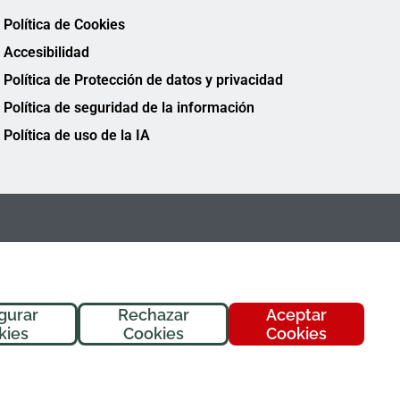
Política de Cookies
Accesibilidad
Política de Protección de datos y privacidad
Política de seguridad de la información
Política de uso de la IA
gurar
Rechazar
Aceptar
¡Hola! Soy
Fremi
, tu asistente de
kies
Cookies
Cookies
FREMAP. ¿En qué puedo ayudarte
hoy?
FREMAP Ⓒ Todos los derechos reservados