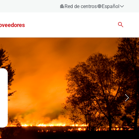
Red de centros
Español
Español
oveedores
Català
Euskara
Galego
Valencià
English