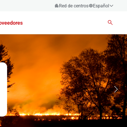
Red de centros
Español
Español
oveedores
Català
Euskara
Galego
Valencià
English