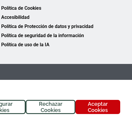
Política de Cookies
Accesibilidad
Política de Protección de datos y privacidad
Política de seguridad de la información
Política de uso de la IA
gurar
Rechazar
Aceptar
¡Hola! Soy
Fremi
, tu asistente de
kies
Cookies
Cookies
FREMAP. ¿En qué puedo ayudarte
hoy?
FREMAP Ⓒ Todos los derechos reservados