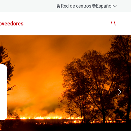
Red de centros
Español
Español
oveedores
Català
Euskara
Galego
Valencià
English