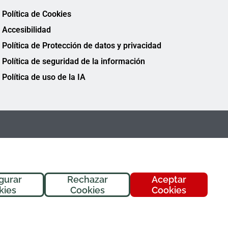
Política de Cookies
Accesibilidad
Política de Protección de datos y privacidad
Política de seguridad de la información
Política de uso de la IA
gurar
Rechazar
Aceptar
¡Hola! Soy
Fremi
, tu asistente de
kies
Cookies
Cookies
FREMAP. ¿En qué puedo ayudarte
hoy?
FREMAP Ⓒ Todos los derechos reservados