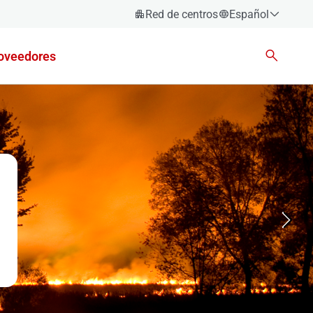
Red de centros
Español
Español
oveedores
Català
Euskara
Galego
Valencià
English