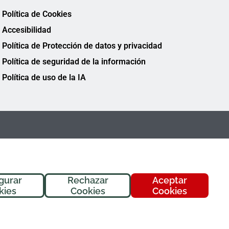
Política de Cookies
Accesibilidad
Política de Protección de datos y privacidad
Política de seguridad de la información
Política de uso de la IA
gurar
Rechazar
Aceptar
¡Hola! Soy
Fremi
, tu asistente de
kies
Cookies
Cookies
FREMAP. ¿En qué puedo ayudarte
hoy?
FREMAP Ⓒ Todos los derechos reservados