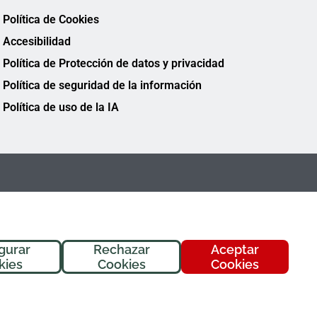
Política de Cookies
Accesibilidad
Política de Protección de datos y privacidad
Política de seguridad de la información
Política de uso de la IA
gurar
Rechazar
Aceptar
¡Hola! Soy
Fremi
, tu asistente de
kies
Cookies
Cookies
FREMAP. ¿En qué puedo ayudarte
hoy?
FREMAP Ⓒ Todos los derechos reservados