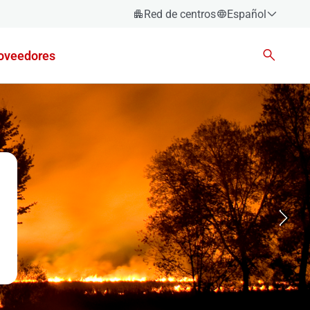
Red de centros
Español
Español
oveedores
Català
Euskara
Galego
Valencià
English