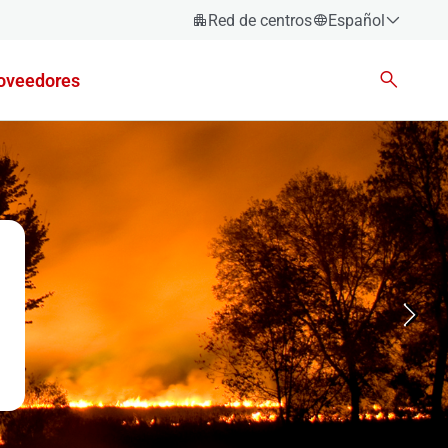
Red de centros
Español
Español
oveedores
Català
Euskara
Galego
Valencià
English