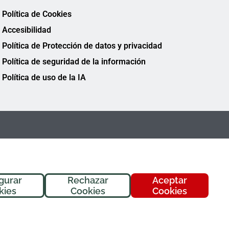
Política de Cookies
Accesibilidad
Política de Protección de datos y privacidad
Política de seguridad de la información
Política de uso de la IA
gurar
Rechazar
Aceptar
¡Hola! Soy
Fremi
, tu asistente de
kies
Cookies
Cookies
FREMAP. ¿En qué puedo ayudarte
hoy?
FREMAP Ⓒ Todos los derechos reservados