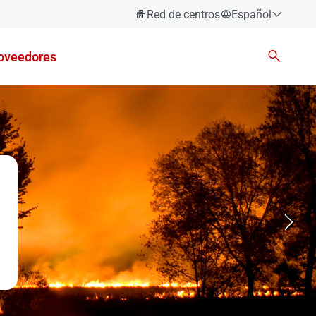
Red de centros
Español
Español
oveedores
Català
Euskara
Galego
Valencià
English