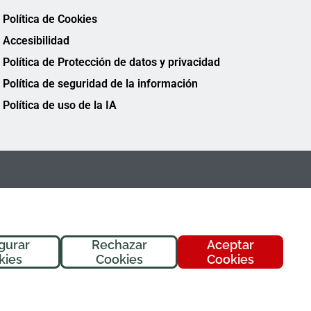
Política de Cookies
Accesibilidad
Política de Protección de datos y privacidad
Política de seguridad de la información
Política de uso de la IA
gurar
Rechazar
Aceptar
¡Hola! Soy
Fremi
, tu asistente de
kies
Cookies
Cookies
FREMAP. ¿En qué puedo ayudarte
hoy?
FREMAP Ⓒ Todos los derechos reservados