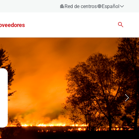
Red de centros
Español
Español
oveedores
Català
Euskara
Galego
Valencià
English