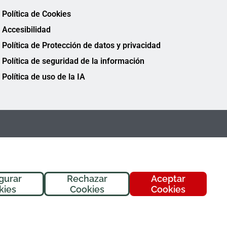
Política de Cookies
Accesibilidad
Política de Protección de datos y privacidad
Política de seguridad de la información
Política de uso de la IA
gurar
Rechazar
Aceptar
¡Hola! Soy
Fremi
, tu asistente de
kies
Cookies
Cookies
FREMAP. ¿En qué puedo ayudarte
hoy?
FREMAP Ⓒ Todos los derechos reservados