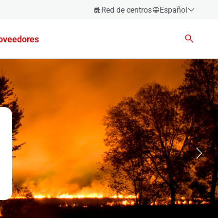
Red de centros
Español
Español
oveedores
Català
Euskara
Galego
Valencià
English