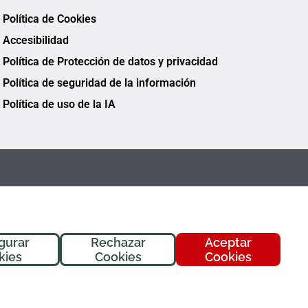
Política de Cookies
Accesibilidad
Política de Protección de datos y privacidad
Política de seguridad de la información
Política de uso de la IA
gurar
Rechazar
Aceptar
¡Hola! Soy
Fremi
, tu asistente de
kies
Cookies
Cookies
FREMAP. ¿En qué puedo ayudarte
hoy?
FREMAP Ⓒ Todos los derechos reservados