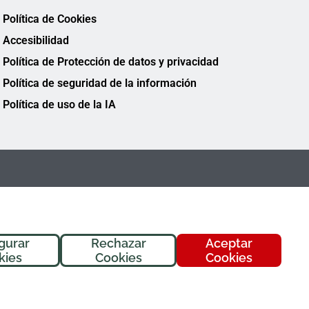
Política de Cookies
Accesibilidad
Política de Protección de datos y privacidad
Política de seguridad de la información
Política de uso de la IA
gurar
Rechazar
Aceptar
¡Hola! Soy
Fremi
, tu asistente de
kies
Cookies
Cookies
FREMAP. ¿En qué puedo ayudarte
hoy?
FREMAP Ⓒ Todos los derechos reservados