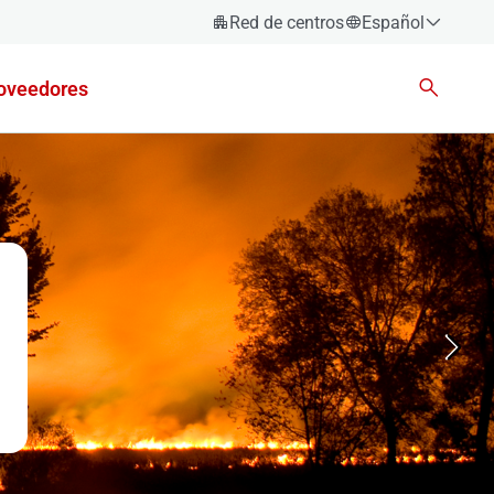
Red de centros
Español
Español
oveedores
Català
Euskara
Galego
Valencià
English