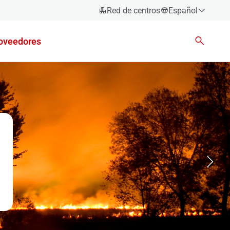
Red de centros
Español
Español
oveedores
Català
Euskara
Galego
Valencià
English