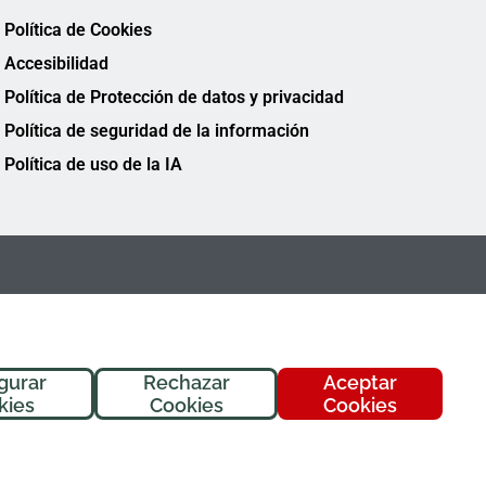
Política de Cookies
Accesibilidad
Política de Protección de datos y privacidad
Política de seguridad de la información
Política de uso de la IA
gurar
Rechazar
Aceptar
¡Hola! Soy
Fremi
, tu asistente de
kies
Cookies
Cookies
FREMAP. ¿En qué puedo ayudarte
hoy?
FREMAP Ⓒ Todos los derechos reservados