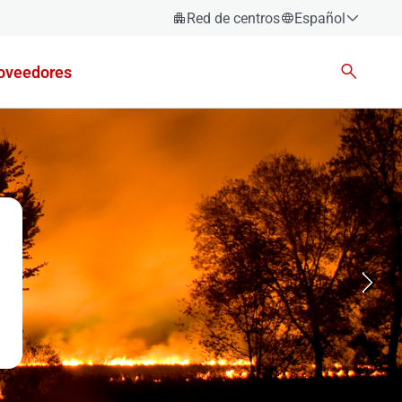
Red de centros
Español
Español
oveedores
Català
Euskara
Galego
Valencià
English