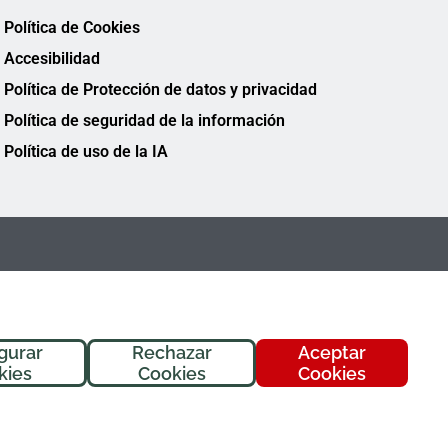
Política de Cookies
Accesibilidad
Política de Protección de datos y privacidad
Política de seguridad de la información
Política de uso de la IA
gurar
Rechazar
Aceptar
¡Hola! Soy
Fremi
, tu asistente de
kies
Cookies
Cookies
FREMAP. ¿En qué puedo ayudarte
hoy?
FREMAP Ⓒ Todos los derechos reservados