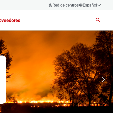
Red de centros
Español
Español
oveedores
Català
Euskara
Galego
Valencià
English