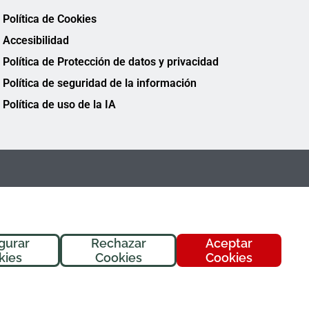
Política de Cookies
Accesibilidad
Política de Protección de datos y privacidad
Política de seguridad de la información
Política de uso de la IA
gurar
Rechazar
Aceptar
¡Hola! Soy
Fremi
, tu asistente de
kies
Cookies
Cookies
FREMAP. ¿En qué puedo ayudarte
hoy?
FREMAP Ⓒ Todos los derechos reservados