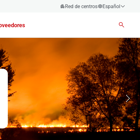
Red de centros
Español
Español
oveedores
Català
Euskara
Galego
Valencià
English