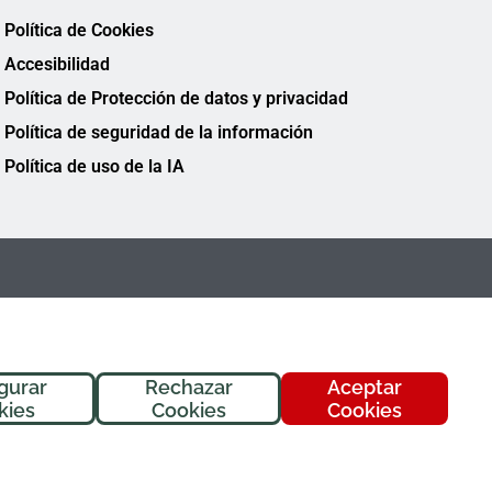
Política de Cookies
Accesibilidad
Política de Protección de datos y privacidad
Política de seguridad de la información
Política de uso de la IA
gurar
Rechazar
Aceptar
¡Hola! Soy
Fremi
, tu asistente de
kies
Cookies
Cookies
FREMAP. ¿En qué puedo ayudarte
hoy?
FREMAP Ⓒ Todos los derechos reservados