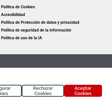
Política de Cookies
Accesibilidad
Política de Protección de datos y privacidad
Política de seguridad de la información
Política de uso de la IA
gurar
Rechazar
Aceptar
¡Hola! Soy
Fremi
, tu asistente de
kies
Cookies
Cookies
FREMAP. ¿En qué puedo ayudarte
hoy?
FREMAP Ⓒ Todos los derechos reservados