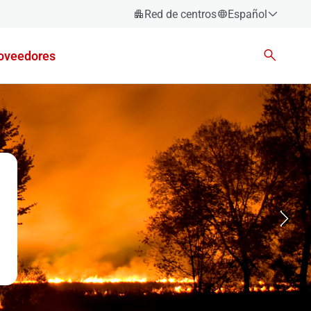
Red de centros
Español
Español
oveedores
Català
Euskara
Galego
Valencià
English