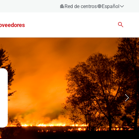
Red de centros
Español
Español
oveedores
Català
Euskara
Galego
Valencià
English