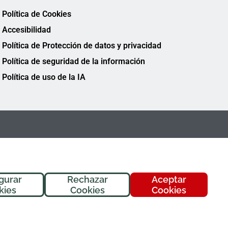
Política de Cookies
Accesibilidad
Política de Protección de datos y privacidad
Política de seguridad de la información
Política de uso de la IA
gurar
Rechazar
Aceptar
¡Hola! Soy
Fremi
, tu asistente de
kies
Cookies
Cookies
FREMAP. ¿En qué puedo ayudarte
hoy?
FREMAP Ⓒ Todos los derechos reservados